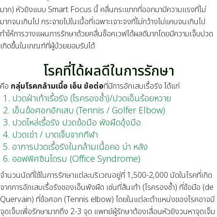
มาก) หัวยิงแบบ Smart Focus นี้ คลื่นกระแทกที่ออกมามีความแรงที่ไม่
มากจนเกินไป กระจายไปในเนื้อที่เฉพาะเจาะจงที่ไม่กว้างไม่แคบจนเกินไป
ทำให้การวางแผนการรักษาด้วยคลื่นช็อคเวฟได้ผลดีมากโดยมีความเจ็บปวด
เกิดขึ้นในเกณฑ์ที่ผู้ป่วยยอมรับได้
โรคที่ได้ผลดีในการรักษา
คือ
กลุ่มโรคกล้ามเนื้อ เอ็น ข้อต่อ
ที่มีการอักเสบเรื้อรัง ได้แก่
ปวดฝ่าเท้าเรื้อรัง (โรครองช้ำ)/ปวดเอ็นร้อยหวาย
เอ็นข้อศอกอักเสบ (Tennis / Golfer Elbow)
ปวดไหล่เรื้อรัง ปวดข้อมือ พังผืดอุ้งมือ
ปวดเข่า / บาดเจ็บจากกีฬา
อาการปวดเรื้อรังในกล้ามเนื้อคอ บ่า หลัง
ออฟฟิศซินโดรม (Office Syndrome)
จำนวนนัดที่ใช้ในการรักษาแต่ละบริเวณอยู่ที่ 1,500-2,000 นัดในโรคที่เกิด
จากการอักเสบเรื้อรังของเอ็นพังผืด เช่นที่ส้นเท้า (โรครองช้ำ) ที่ข้อมือ (de
Quervain) ที่ข้อศอก (Tennis elbow) โดยในแต่ละตำแหน่งของโรคอาจมี
จุดเจ็บเพื่อรักษามากถึง 2-3 จุด แพทย์ผู้รักษาต้องเลื่อนหัวยิงวนหาจุดเจ็บ