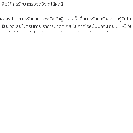
เพื่อให้การรักษาตรงจุดจึงจะได้ผลดี
ผลสรุปจากการรักษาแต่ละครั้ง ถ้าผู้ป่วยเสร็จสิ้นการรักษาด้วยความรู้สึกไม่
เจ็บปวดเลยในตอนท้าย อาการปวดที่เคยเป็นจากโรคนั้นมักจะหายไป 1-3 วัน
แล้วจึงรู้สึกปวดขึ้นใหม่อีก แต่ปวดน้อยลงหรือห่างขึ้น เราจะทิ้งระยะห่างการ
รักษาครั้งถัดไป 1-2 สัปดาห์เพื่อให้โอกาสร่างกายซ่อมแซมการอักเสบเรื้อรัง
ของโรคที่เป็นอยู่โดยธรรมชาติ ด้วยแนวทางการรักษาแบบ low energy
strategy นี้ จำนวนครั้งการรักษา 2-5 ครั้งก็ให้ผลการรักษาที่เกินคาดมาก
แล้ว
คลื่นช็อคเวฟไม่ได้ก่อกำเนิดความร้อนเพื่อการรักษาใดๆทั้งสิ้น ทฤษฎีที่
อธิบายการหายจากโรคอักเสบเรื้อรังของเอ็นพังผืดมีเพียงแต่กระตุ้นให้
ร่างกายซ่อมแซมตนเองด้วยการสร้างการบาดเจ็บใหม่ให้ มีหลักฐานยืนยัน
ถึงการซ่อมสร้างเซลใหม่และการเพิ่มขึ้นของการหล่อเลี้ยงจากระบบหลอด
เลือด โดยเชื่อว่า ร่างกายได้ลืมการซ่อมสร้าง และยอมรับความเจ็บปวด
เรื้อรังของโรคนั้นๆไปนานแล้ว โดยหยุดกระบวนการซ่อมสร้างตัวเองไป
ส่วนอาการปวดที่ห่างหายไปใน 1-3 วันแรก อธิบายกันด้วยอานุภาพของแรง
กระแทกซ้ำๆที่ทำให้รู้สึกชาด้าน มีหลักฐานยืนยันการหลั่งสารระงับปวดและ